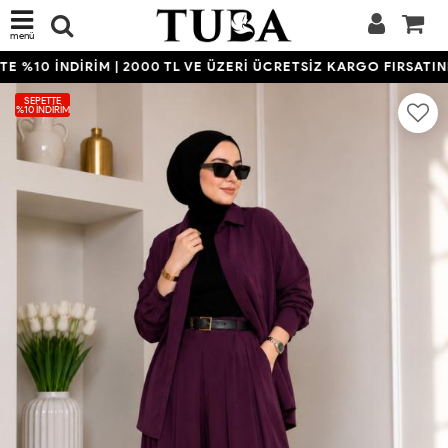
menü
 %10 İNDİRİM | 2000 TL VE ÜZERİ ÜCRETSİZ KARGO FIRSATINI 
SEPETTE
%10 İNDIRIM