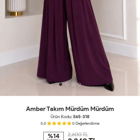
Amber Takım Mürdüm Mürdüm
Ürün Kodu:
565-318
5.0
0
Değerlendirme
2,600 TL
%14