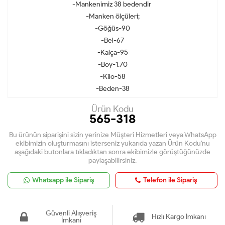
-Mankenimiz 38 bedendir
-Manken ölçüleri;
-Göğüs-90
-Bel-67
-Kalça-95
-Boy-1.70
-Kilo-58
-Beden-38
Ürün Kodu
565-318
Bu ürünün siparişini sizin yerinize Müşteri Hizmetleri veya WhatsApp
ekibimizin oluşturmasını isterseniz yukarıda yazan Ürün Kodu'nu
aşağıdaki butonlara tıkladıktan sonra ekibimizle görüştüğünüzde
paylaşabilirsiniz.
Whatsapp ile Sipariş
Telefon ile Sipariş
Güvenli Alışveriş
Hızlı Kargo İmkanı
İmkanı