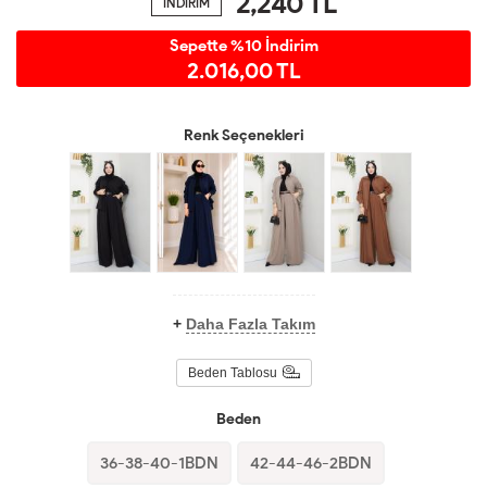
2,240
TL
İNDİRİM
Sepette %10 İndirim
2.016,00 TL
Renk Seçenekleri
+
Daha Fazla Takım
Beden Tablosu
Beden
36-38-40-1BDN
42-44-46-2BDN