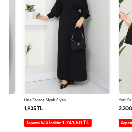
Lina Ferace Siyah Siyah
Yeni Ferace E
1,935 TL
2,200 TL
1.741,50 TL
Sepette %10 İndirim
Sepette %10