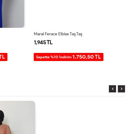
Maral Ferace Elbise Taş Taş
Ma
1,945 TL
1
TL
1.750,50 TL
Sepette %10 İndirim
S