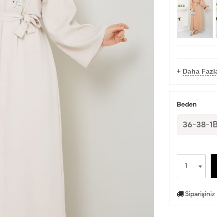
+
Daha Fazl
Beden
36-38-1
Siparişiniz