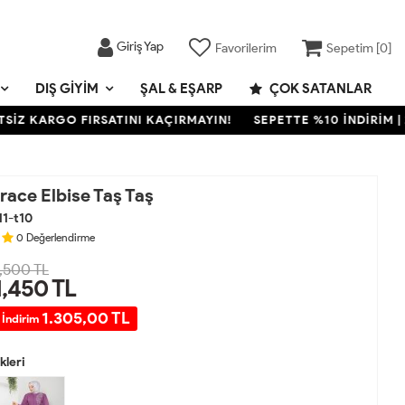
Giriş Yap
Favorilerim
Sepetim [
0
]
DIŞ GIYIM
ŞAL & EŞARP
ÇOK SATANLAR
KARGO FIRSATINI KAÇIRMAYIN!
SEPETTE %10 İNDİRİM | 2000
race Elbise Taş Taş
11-t10
0
Değerlendirme
,500 TL
1,450
TL
1.305,00 TL
 İndirim
leri