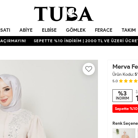
RSATI
ABIYE
ELBISE
GÖMLEK
FERACE
TAKIM
MAYIN!
SEPETTE %10 İNDİRİM | 2000 TL VE ÜZERİ ÜCRETSİZ 
Merva Fe
Ürün Kodu:
5
5.0
1
%3
İNDİRİM
Sepette %10
Renk Seçenek