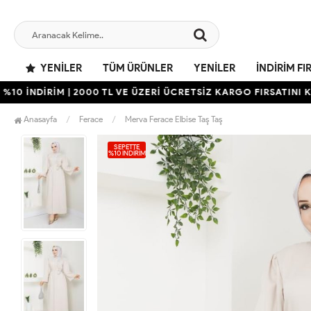
YENILER
TÜM ÜRÜNLER
YENILER
İNDIRIM FI
NDİRİM | 2000 TL VE ÜZERİ ÜCRETSİZ KARGO FIRSATINI KAÇIR
Anasayfa
Ferace
Merva Ferace Elbise Taş Taş
SEPETTE
%10 İNDIRIM