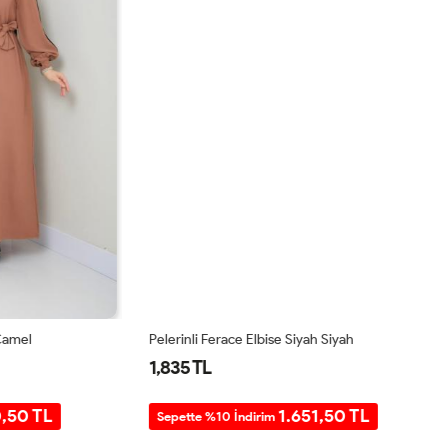
Pelerinli Ferace Elbise Siyah Siyah
La
1,835 TL
2
TL
1.651,50 TL
Sepette %10 İndirim
S