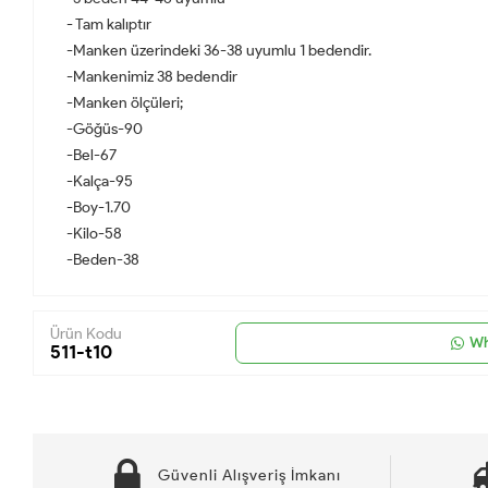
- Tam kalıptır
-Manken üzerindeki 36-38 uyumlu 1 bedendir.
-Mankenimiz 38 bedendir
-Manken ölçüleri;
-Göğüs-90
-Bel-67
-Kalça-95
-Boy-1.70
-Kilo-58
-Beden-38
Ürün Kodu
Wh
511-t10
Güvenli Alışveriş İmkanı