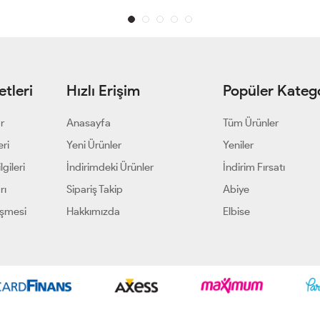
tleri
Hızlı Erişim
Popüler Katego
ar
Anasayfa
Tüm Ürünler
eri
Yeni Ürünler
Yeniler
gileri
İndirimdeki Ürünler
İndirim Fırsatı
rı
Sipariş Takip
Abiye
eşmesi
Hakkımızda
Elbise