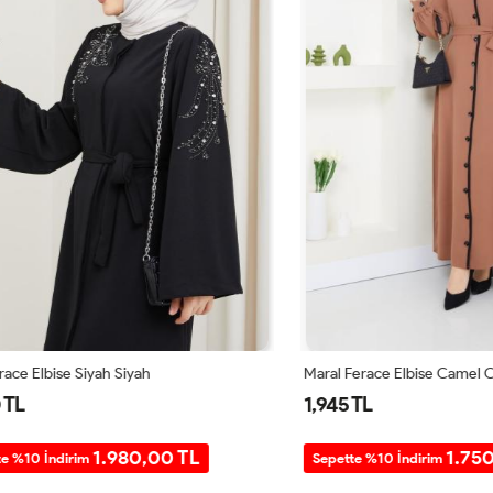
lbise Siyah Siyah
Maral Ferace Elbise Camel Camel
1,945 TL
1.980,00 TL
1.750,50 
 İndirim
Sepette %10 İndirim