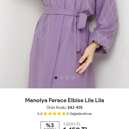
Manolya Ferace Elbise Lila Lila
Ürün Kodu:
342-815
5.0
0
Değerlendirme
1,500 TL
%3