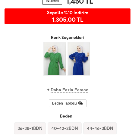
1,450
TL
İNDİRİM
Sepette %10 İndirim
1.305,00 TL
Renk Seçenekleri
+
Daha Fazla Ferace
Beden Tablosu
Beden
36-38-1BDN
40-42-2BDN
44-46-3BDN