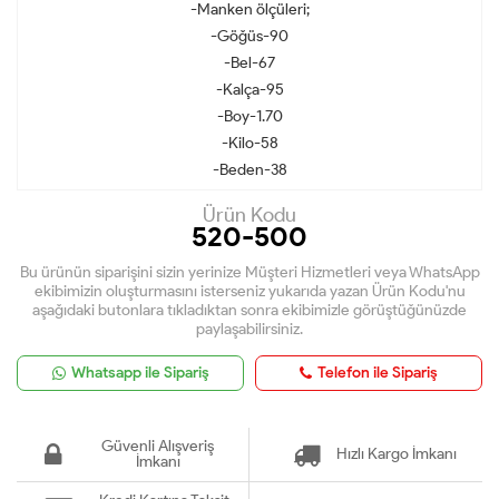
-Manken ölçüleri;
-Göğüs-90
-Bel-67
-Kalça-95
-Boy-1.70
-Kilo-58
-Beden-38
Ürün Kodu
520-500
Bu ürünün siparişini sizin yerinize Müşteri Hizmetleri veya WhatsApp
ekibimizin oluşturmasını isterseniz yukarıda yazan Ürün Kodu'nu
aşağıdaki butonlara tıkladıktan sonra ekibimizle görüştüğünüzde
paylaşabilirsiniz.
Whatsapp ile Sipariş
Telefon ile Sipariş
Güvenli Alışveriş
Hızlı Kargo İmkanı
İmkanı