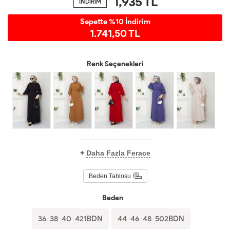
1,935
TL
İNDİRİM
Sepette %10 İndirim
1.741,50 TL
Renk Seçenekleri
+
Daha Fazla Ferace
Beden Tablosu
Beden
36-38-40-421BDN
44-46-48-502BDN