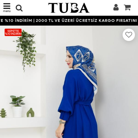
menü
%10 İNDİRİM | 2000 TL VE ÜZERİ ÜCRETSİZ KARGO FIRSATINI 
SEPETTE
%10 İNDIRIM