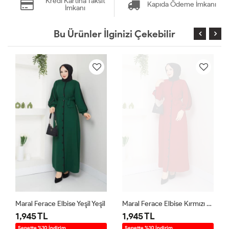
Kredi Kartına Taksit
Kapıda Ödeme İmkanı
İmkanı
Bu Ürünler İlginizi Çekebilir
Maral Ferace Elbise Yeşil Yeşil
Maral Ferace Elbise Kırmızı Kırmızı
1,945 TL
1,945 TL
Sepette %10 İndirim
Sepette %10 İndirim