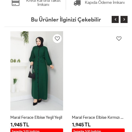
Kredi Kartına Taksit
Kapıda Ödeme İmkanı
İmkanı
Bu Ürünler İlginizi Çekebilir
Maral Ferace Elbise Yeşil Yeşil
Maral Ferace Elbise Kırmızı Kırmızı
1,945 TL
1,945 TL
Sepette %10 İndirim
Sepette %10 İndirim