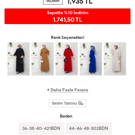
1,935
TL
İNDİRİM
Sepette %10 İndirim
1.741,50 TL
Renk Seçenekleri
+
Daha Fazla Ferace
Beden Tablosu
Beden
36-38-40-421BDN
44-46-48-502BDN