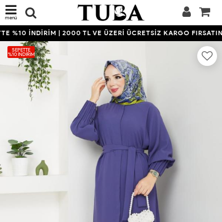
menü
 %10 İNDİRİM | 2000 TL VE ÜZERİ ÜCRETSİZ KARGO FIRSATINI
SEPETTE
%10 İNDIRIM