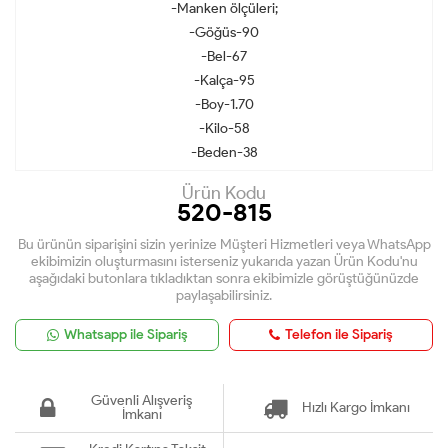
-Manken ölçüleri;
-Göğüs-90
-Bel-67
-Kalça-95
-Boy-1.70
-Kilo-58
-Beden-38
Ürün Kodu
520-815
Bu ürünün siparişini sizin yerinize Müşteri Hizmetleri veya WhatsApp
ekibimizin oluşturmasını isterseniz yukarıda yazan Ürün Kodu'nu
aşağıdaki butonlara tıkladıktan sonra ekibimizle görüştüğünüzde
paylaşabilirsiniz.
Whatsapp ile Sipariş
Telefon ile Sipariş
Güvenli Alışveriş
Hızlı Kargo İmkanı
İmkanı