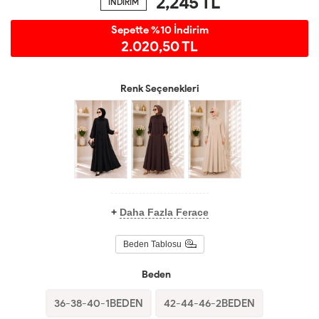
2,245
TL
İNDİRİM
Sepette %10 İndirim
2.020,50 TL
Renk Seçenekleri
+
Daha Fazla Ferace
Beden Tablosu
Beden
36-38-40-1BEDEN
42-44-46-2BEDEN