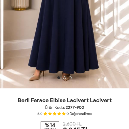
Beril Ferace Elbise Lacivert Lacivert
Ürün Kodu:
2277-900
5.0
0
Değerlendirme
2,600 TL
%14