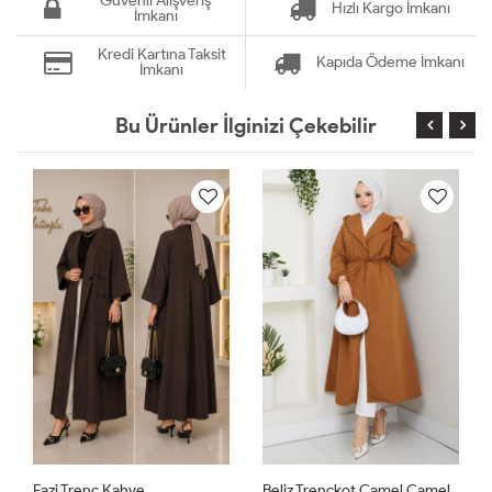
Güvenli Alışveriş
Hızlı Kargo İmkanı
İmkanı
Kredi Kartına Taksit
Kapıda Ödeme İmkanı
İmkanı
Bu Ürünler İlginizi Çekebilir
Fazi Trenç Kahve
Beliz Trençkot Camel Camel