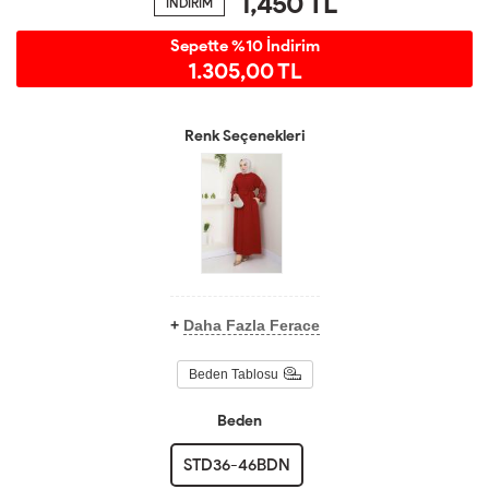
1,450
TL
İNDİRİM
Sepette %10 İndirim
1.305,00 TL
Renk Seçenekleri
+
Daha Fazla Ferace
Beden Tablosu
Beden
STD36-46BDN