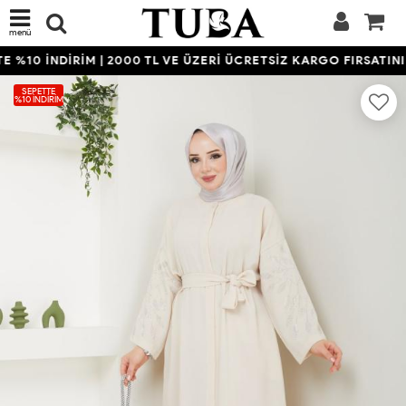
menü
%10 İNDİRİM | 2000 TL VE ÜZERİ ÜCRETSİZ KARGO FIRSATINI 
SEPETTE
%10 İNDIRIM