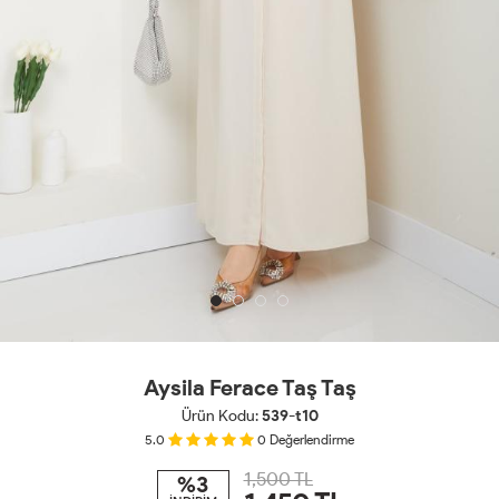
Aysila Ferace Taş Taş
Ürün Kodu:
539-t10
5.0
0
Değerlendirme
1,500 TL
%3