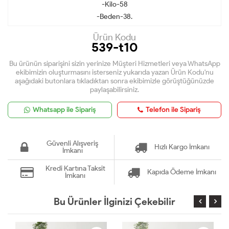
-Kilo-58
-Beden-38.
Ürün Kodu
539-t10
Bu ürünün siparişini sizin yerinize Müşteri Hizmetleri veya WhatsApp
ekibimizin oluşturmasını isterseniz yukarıda yazan Ürün Kodu'nu
aşağıdaki butonlara tıkladıktan sonra ekibimizle görüştüğünüzde
paylaşabilirsiniz.
Whatsapp ile Sipariş
Telefon ile Sipariş
Güvenli Alışveriş
Hızlı Kargo İmkanı
İmkanı
Kredi Kartına Taksit
Kapıda Ödeme İmkanı
İmkanı
Bu Ürünler İlginizi Çekebilir