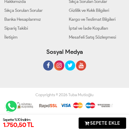
Hakkımızda
Sıkça Sorulan Sorular
Sıkça Sorulan Sorular
Gizlilik ve Kvkk Bilgileri
Banka Hesaplarımız
Kargo ve Teslimat Bilgileri
Sipariş Takibi
İptal ve İade Koşulları
İletişim
Mesafeli Satış Sözleşmesi
Sosyal Medya
Copyrights © 2026 Tuba Mutioğlu
Geliştir - powered by innovation
Sepette %10 İndirim
1
SEPETE EKLE
1.750,50 TL
Anasayfa
Üye Girişi
Sepetim
Sipariş Takibi
İletişim