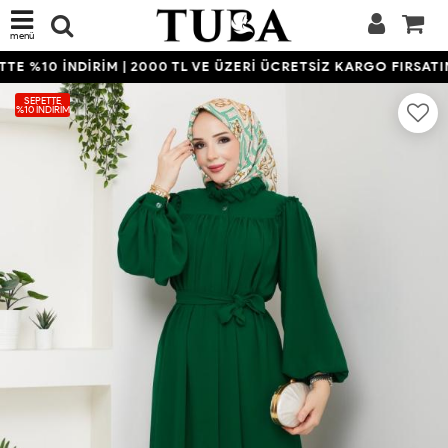
menü
E %10 İNDİRİM | 2000 TL VE ÜZERİ ÜCRETSİZ KARGO FIRSATINI
SEPETTE
%10 İNDIRIM