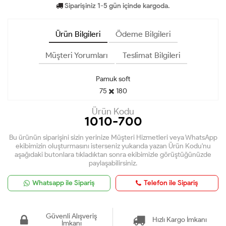
Siparişiniz 1-5 gün içinde kargoda.
Ürün Bilgileri
Ödeme Bilgileri
Müşteri Yorumları
Teslimat Bilgileri
Pamuk soft
75 ✖️ 180
Ürün Kodu
1010-700
Bu ürünün siparişini sizin yerinize Müşteri Hizmetleri veya WhatsApp
ekibimizin oluşturmasını isterseniz yukarıda yazan Ürün Kodu'nu
aşağıdaki butonlara tıkladıktan sonra ekibimizle görüştüğünüzde
paylaşabilirsiniz.
Whatsapp ile Sipariş
Telefon ile Sipariş
Güvenli Alışveriş
Hızlı Kargo İmkanı
İmkanı