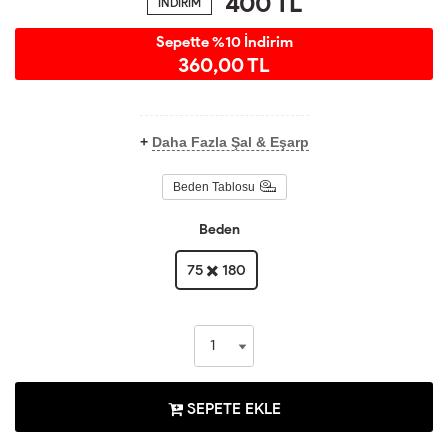
400
TL
İNDİRİM
Sepette %10 İndirim
360,00 TL
+
Daha Fazla Şal & Eşarp
Beden Tablosu
Beden
75 ✖️ 180
SEPETE EKLE