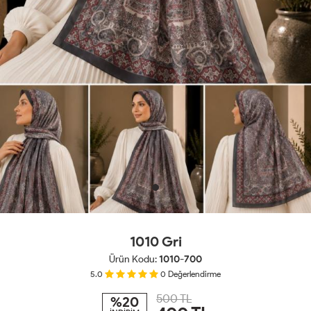
1010 Gri
Ürün Kodu:
1010-700
5.0
0
Değerlendirme
500 TL
%20